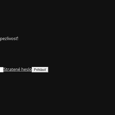
ezlivosť!
Stratené heslo